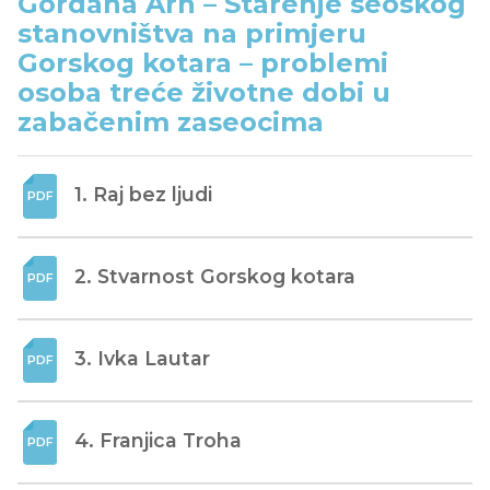
Gordana Arh – Starenje seoskog
stanovništva na primjeru
Gorskog kotara – problemi
osoba treće životne dobi u
zabačenim zaseocima
1. Raj bez ljudi
2. Stvarnost Gorskog kotara
3. Ivka Lautar
4. Franjica Troha