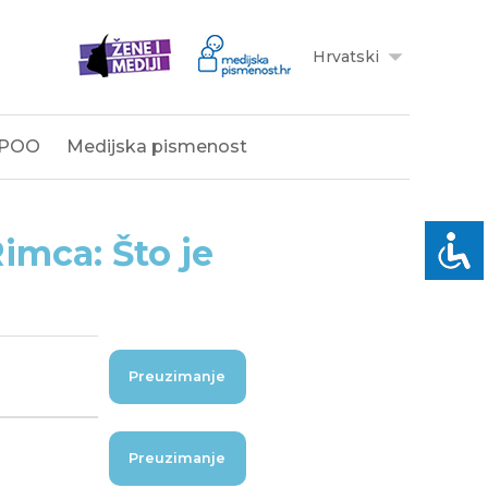
Hrvatski
POO
Medijska pismenost
imca: Što je
Preuzimanje
Preuzimanje