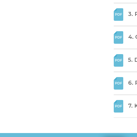
3. 
4. 
5. 
6. 
7. 