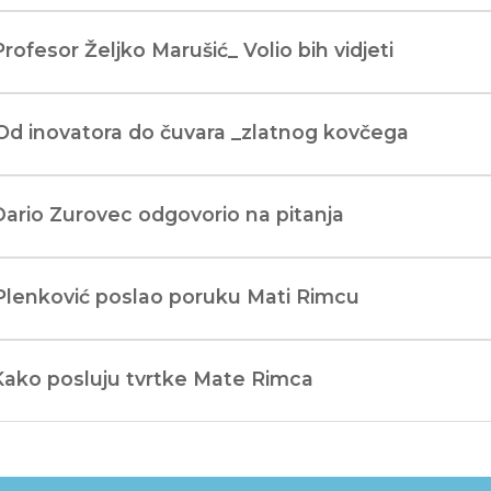
Profesor Željko Marušić_ Volio bih vidjeti
Od inovatora do čuvara _zlatnog kovčega
Dario Zurovec odgovorio na pitanja
Plenković poslao poruku Mati Rimcu
Kako posluju tvrtke Mate Rimca