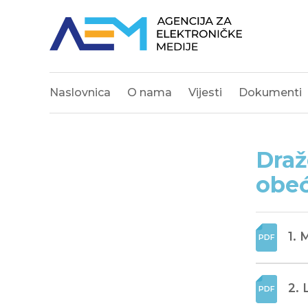
Naslovnica
O nama
Vijesti
Dokumenti
Draž
obeć
1. 
2. 