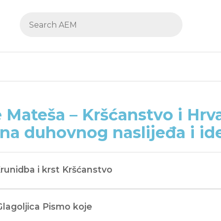
 Mateša – Kršćanstvo i Hrva
na duhovnog naslijeđa i id
Krunidba i krst Kršćanstvo
Glagoljica Pismo koje