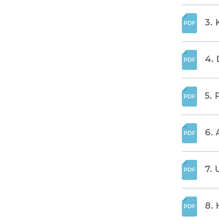
3. 
4. 
5. 
6. 
7. 
8. 