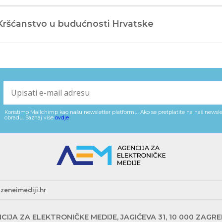
 Kršćanstvo u budućnosti Hrvatske
Koristimo Mailchimp kao našu newsletter platformu. Ako se pretplatite na naš newslet
obradu. Saznaj više
ovdje
.
zeneimediji.hr
CIJA ZA ELEKTRONIČKE MEDIJE, JAGIĆEVA 31, 10 000 ZAGR