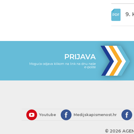
9.
PRIJAVA
Moguća odjava klikom na link na dnu naše
e-pošte
Youtube
Medijskapismenost.hr
© 2026 AGEN