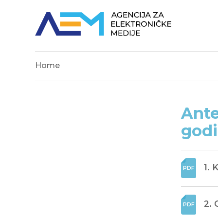
Home
Ante
godi
1. 
2. 