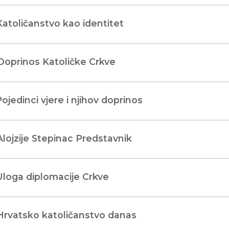
Katoličanstvo kao identitet
Doprinos Katoličke Crkve
Pojedinci vjere i njihov doprinos
Alojzije Stepinac Predstavnik
Uloga diplomacije Crkve
Hrvatsko katoličanstvo danas