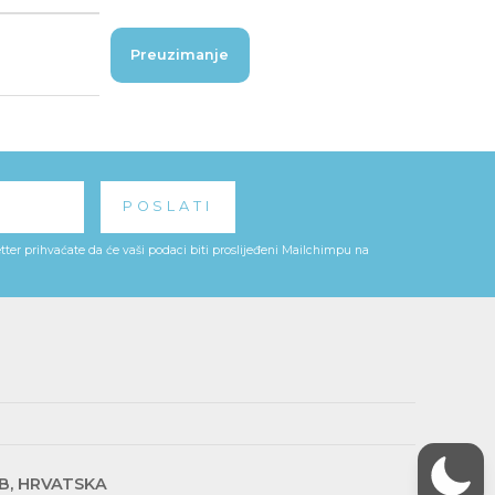
Preuzimanje
ter prihvaćate da će vaši podaci biti proslijeđeni Mailchimpu na
EB, HRVATSKA