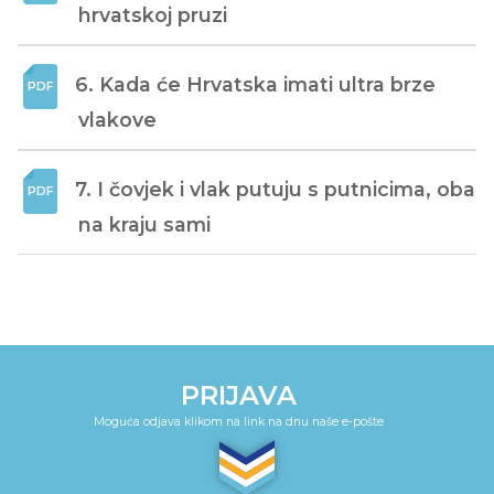
hrvatskoj pruzi
6. Kada će Hrvatska imati ultra brze 
vlakove
7. I čovjek i vlak putuju s putnicima, oba 
na kraju sami
PRIJAVA
Moguća odjava klikom na link na dnu naše e-pošte