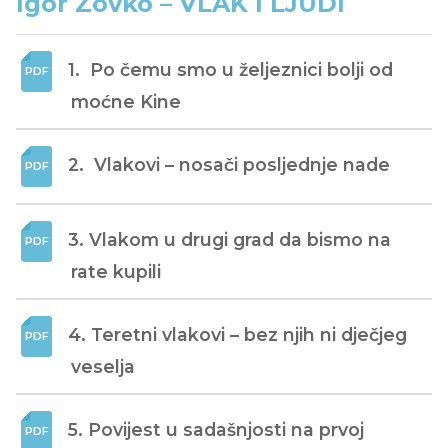
Igor Zovko – VLAK I LJUDI
1.  Po čemu smo u željeznici bolji od 
moćne Kine
2.  Vlakovi – nosači posljednje nade
3. Vlakom u drugi grad da bismo na 
rate kupili
4. Teretni vlakovi – bez njih ni dječjeg 
veselja
5. Povijest u sadašnjosti na prvoj 