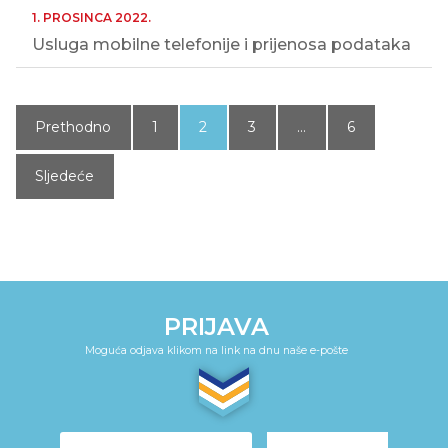
1. PROSINCA 2022.
Usluga mobilne telefonije i prijenosa podataka
Paginacija
objava
Prethodno
1
2
3
…
6
Sljedeće
PRIJAVA
Moguća odjava klikom na link na dnu naše e-pošte