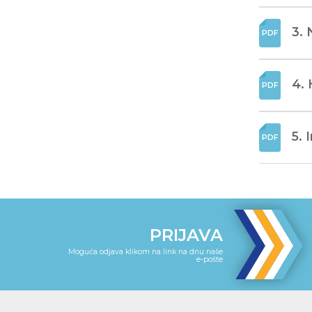
3. 
4. 
5. 
PRIJAVA
Moguća odjava klikom na link na dnu naše
e-pošte