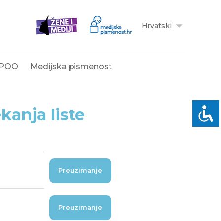
Hrvatski
POO
Medijska pismenost
kanja liste
Preuzimanje
Preuzimanje