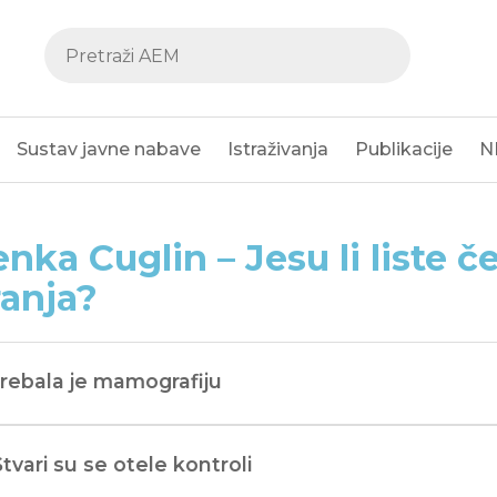
Sustav javne nabave
Istraživanja
Publikacije
N
nka Cuglin – Jesu li liste če
anja?
Trebala je mamografiju
Stvari su se otele kontroli