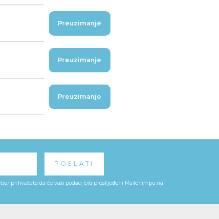
Preuzimanje
Preuzimanje
Preuzimanje
ter prihvaćate da će vaši podaci biti proslijeđeni Mailchimpu na