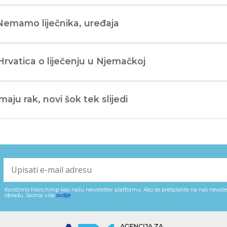
Nemamo liječnika, uređaja
Hrvatica o liječenju u Njemačkoj
Imaju rak, novi šok tek slijedi
Koristimo Mailchimp kao našu newsletter platformu. Ako se pretplatite na naš newslet
obradu. Saznaj više
ovdje
.