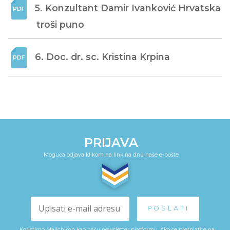
5. Konzultant Damir Ivanković Hrvatska 
troši puno
6. Doc. dr. sc. Kristina Krpina
PRIJAVA
Moguća odjava klikom na link na dnu naše e-pošte
Koristimo Mailchimp kao našu newsletter platformu. Ako se pretplatite na