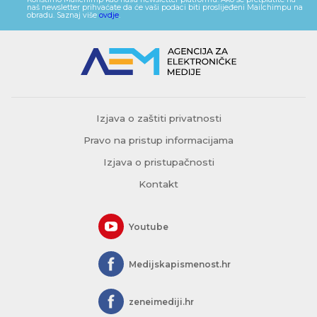
naš newsletter prihvaćate da će vaši podaci biti proslijeđeni Mailchimpu na
obradu. Saznaj više
ovdje
.
Izjava o zaštiti privatnosti
Pravo na pristup informacijama
Izjava o pristupačnosti
Kontakt
Youtube
Medijskapismenost.hr
zeneimediji.hr