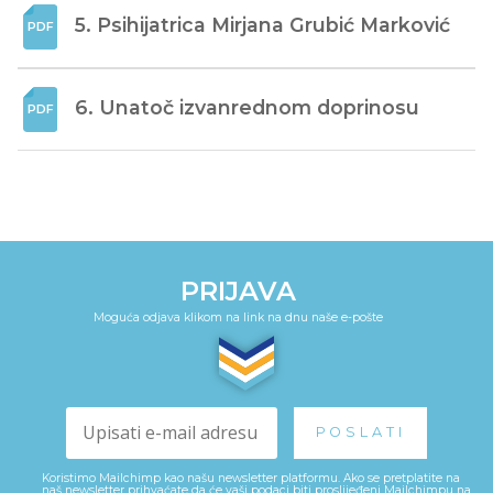
5. Psihijatrica Mirjana Grubić Marković
6. Unatoč izvanrednom doprinosu
PRIJAVA
Moguća odjava klikom na link na dnu naše e-pošte
Koristimo Mailchimp kao našu newsletter platformu. Ako se pretplatite na
naš newsletter prihvaćate da će vaši podaci biti proslijeđeni Mailchimpu na