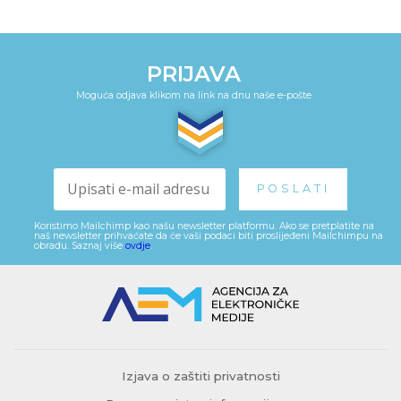
PRIJAVA
Moguća odjava klikom na link na dnu naše e-pošte
Koristimo Mailchimp kao našu newsletter platformu. Ako se pretplatite na
naš newsletter prihvaćate da će vaši podaci biti proslijeđeni Mailchimpu na
obradu. Saznaj više
ovdje
.
Izjava o zaštiti privatnosti