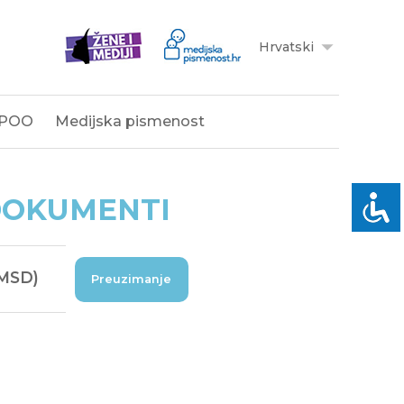
Hrvatski
POO
Medijska pismenost
 DOKUMENTI
VMSD)
Preuzimanje