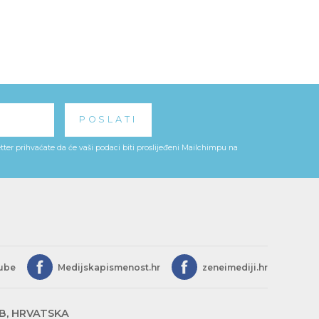
ter prihvaćate da će vaši podaci biti proslijeđeni Mailchimpu na
ube
Medijskapismenost.hr
zeneimediji.hr
EB, HRVATSKA