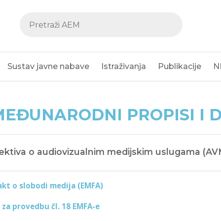
Sustav javne nabave
Istraživanja
Publikacije
N
MEĐUNARODNI PROPISI I
rektiva o audiovizualnim medijskim uslugama (A
akt o slobodi medija (EMFA)
 za provedbu čl. 18 EMFA-e