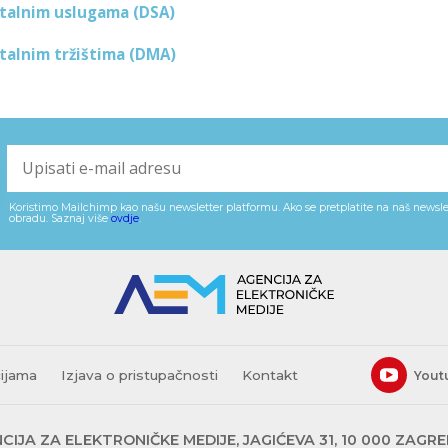
italnim uslugama (DSA)
italnim tržištima (DMA)
Koristimo Mailchimp kao našu newsletter platformu. Ako se pretplatite na naš newslet
obradu. Saznaj više
ovdje
.
cijama
Izjava o pristupačnosti
Kontakt
Yout
CIJA ZA ELEKTRONIČKE MEDIJE, JAGIĆEVA 31, 10 000 ZAGR