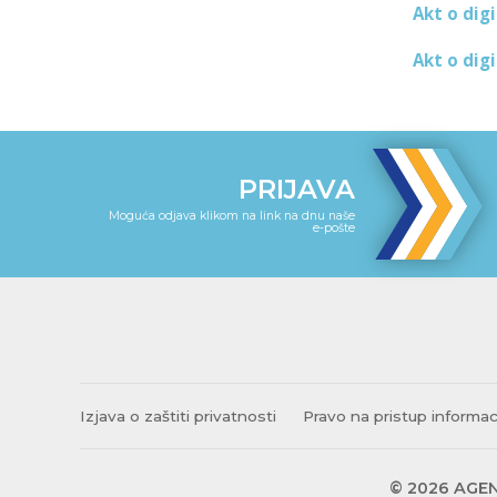
Akt o dig
Akt o dig
PRIJAVA
Moguća odjava klikom na link na dnu naše
e-pošte
Izjava o zaštiti privatnosti
Pravo na pristup informa
© 2026 AGEN