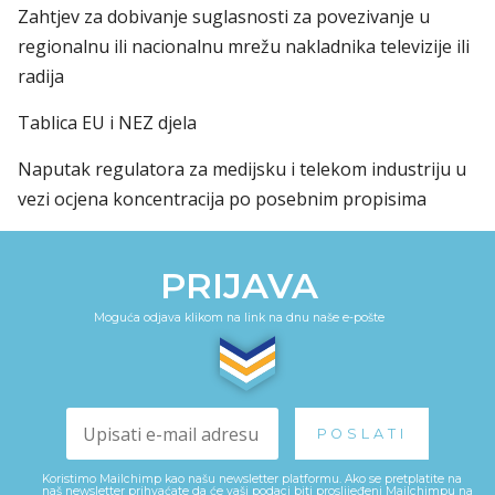
Zahtjev za dobivanje suglasnosti za povezivanje u
regionalnu ili nacionalnu mrežu nakladnika televizije ili
radija
Tablica EU i NEZ djela
Naputak regulatora za medijsku i telekom industriju u
vezi ocjena koncentracija po posebnim propisima
PRIJAVA
Moguća odjava klikom na link na dnu naše e-pošte
Koristimo Mailchimp kao našu newsletter platformu. Ako se pretplatite na
naš newsletter prihvaćate da će vaši podaci biti proslijeđeni Mailchimpu na