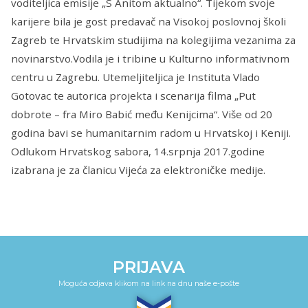
voditeljica emisije „S Anitom aktualno“. Tijekom svoje
karijere bila je gost predavač na Visokoj poslovnoj školi
Zagreb te Hrvatskim studijima na kolegijima vezanima za
novinarstvo.Vodila je i tribine u Kulturno informativnom
centru u Zagrebu. Utemeljiteljica je Instituta Vlado
Gotovac te autorica projekta i scenarija filma „Put
dobrote – fra Miro Babić među Kenijcima“. Više od 20
godina bavi se humanitarnim radom u Hrvatskoj i Keniji.
Odlukom Hrvatskog sabora, 14.srpnja 2017.godine
izabrana je za članicu Vijeća za elektroničke medije.
PRIJAVA
Moguća odjava klikom na link na dnu naše e-pošte