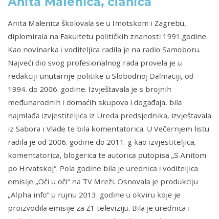
Anita Malenica, članica
Anita Malenica školovala se u Imotskom i Zagrebu,
diplomirala na Fakultetu političkih znanosti 1991.godine.
Kao novinarka i voditeljica radila je na radio Samoboru.
Najveći dio svog profesionalnog rada provela je u
redakciji unutarnje politike u Slobodnoj Dalmaciji, od
1994. do 2006. godine. Izvještavala je s brojnih
međunarodnih i domaćih skupova i događaja, bila
najmlađa izvjestiteljica iz Ureda predsjednika, izvještavala
iz Sabora i Vlade te bila komentatorica. U Večernjem listu
radila je od 2006. godine do 2011. g kao izvjestiteljica,
komentatorica, blogerica te autorica putopisa „S Anitom
po Hrvatskoj“. Pola godine bila je urednica i voditeljica
emisije „Oči u oči“ na TV Mreži. Osnovala je produkciju
„Alpha info“ u rujnu 2013. godine u okviru koje je
proizvodila emisije za Z1 televiziju. Bila je urednica i