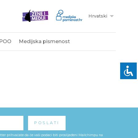
Hrvatski
POO
Medijska pismenost
ter prihvaćate da će vaši podaci biti proslijeđeni Mailchimpu na