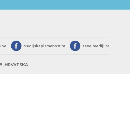
ube
Medijskapismenost.hr
zeneimediji.hr
EB, HRVATSKA