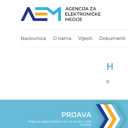
Naslovnica
O nama
Vijesti
Dokumenti
H
D
PRIJAVA
Moguća odjava klikom na link na dnu naše
e-pošte