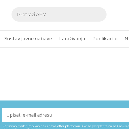
Sustav javne nabave
Istraživanja
Publikacije
N
Koristimo Mailchimp kao našu newsletter platformu. Ako se pretplatite na naš newslet