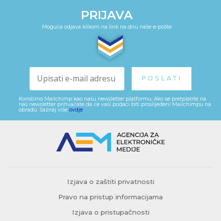
PRIJAVA
Moguća odjava klikom na link na dnu naše e-pošte
Koristimo Mailchimp kao našu newsletter platformu. Ako se pretplatite na
naš newsletter prihvaćate da će vaši podaci biti proslijeđeni Mailchimpu na
obradu. Saznaj više
ovdje
.
Izjava o zaštiti privatnosti
Pravo na pristup informacijama
Izjava o pristupačnosti