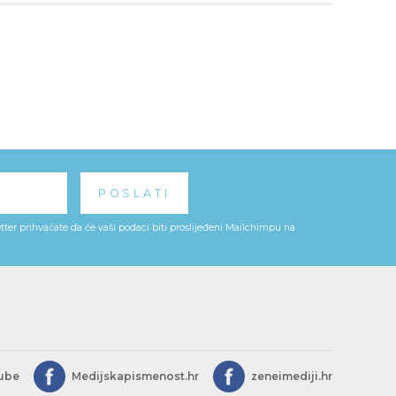
ter prihvaćate da će vaši podaci biti proslijeđeni Mailchimpu na
ube
Medijskapismenost.hr
zeneimediji.hr