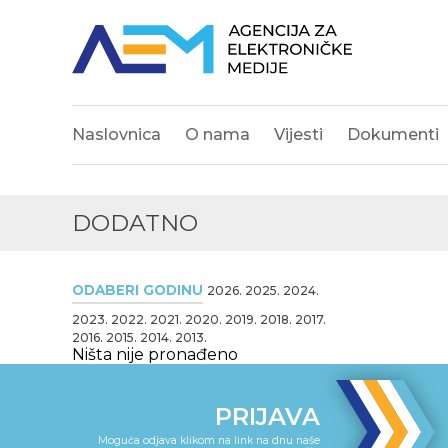
Naslovnica
O nama
Vijesti
Dokumenti
DODATNO
ODABERI GODINU
2026.
2025.
2024.
2023.
2022.
2021.
2020.
2019.
2018.
2017.
2016.
2015.
2014.
2013.
Ništa nije pronađeno
PRIJAVA
Moguća odjava klikom na link na dnu naše