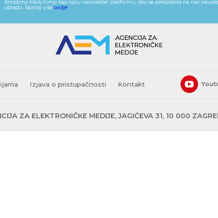
Koristimo Mailchimp kao našu newsletter platformu. Ako se pretplatite na naš newslet
obradu. Saznaj više
ovdje
.
cijama
Izjava o pristupačnosti
Kontakt
Yout
CIJA ZA ELEKTRONIČKE MEDIJE, JAGIĆEVA 31, 10 000 ZAGR