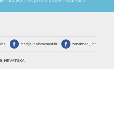
ter prihvaćate da će vaši podaci biti proslijeđeni Mailchimpu na
ube
Medijskapismenost.hr
zeneimediji.hr
EB, HRVATSKA