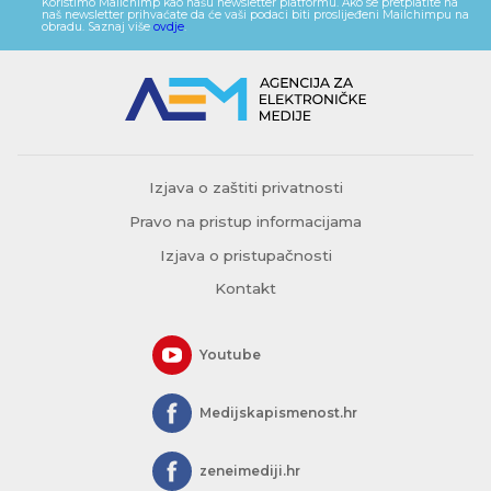
Koristimo Mailchimp kao našu newsletter platformu. Ako se pretplatite na
naš newsletter prihvaćate da će vaši podaci biti proslijeđeni Mailchimpu na
obradu. Saznaj više
ovdje
.
Izjava o zaštiti privatnosti
Pravo na pristup informacijama
Izjava o pristupačnosti
Kontakt
Youtube
Medijskapismenost.hr
zeneimediji.hr