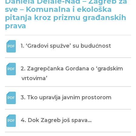
Daniela Delale-Nađ – Zagreb za
sve – Komunalna i ekološka
pitanja kroz prizmu građanskih
prava
1. ‘Gradovi spužve’ su budućnost
2. Zagrepčanka Gordana o ‘gradskim 
vrtovima’
3. Tko upravlja javnim prostorom
4. Dok Zagreb još spava…