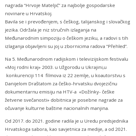
nagrada “Hrvoje Mateljić” za najbolje gospodarske
novinare u Hrvatskoj.
Bavila se i prevođenjem, s češkog, talijanskog i slovačkog
jezika. Održala je niz stručnih izlaganja na
Međunarodnim simpoziju o češkom jeziku, a radovi s tih
izlaganja objavljeni su joj u zbornicima radova “Přehled”.
Na 5. Međunarodnom radijskom i televizijskom festivalu
«Moj rodni kraj» 2003. u Užgorodu u Ukrajini,u
konkurenciji 114 filmova iz 22 zemlje, u koautorstvu s
Danijelom Draštatom za češko-hrvatsku dvojezičnu
dokumentarnu emisiju na HTV-a «Dožínky- češke
žetvene svečanosti» dobitnica je posebne nagrade za
očuvanje kulturne baštine nacionalnih manjina.
Od 2017. do 2021. godine radila je u Uredu predsjednika
Hrvatskoga sabora, kao savjetnica za medije, a od 2021.