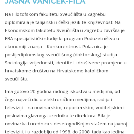
JASNA VANIČEK-FILA
Na Filozofskom fakultetu Sveučilišta u Zagrebu
diplomirala je talijanski i češki jezik te književnost. Na
Ekonomskom fakultetu Sveučilišta u Zagrebu završila je
FBA specijalistički studijski program Poduzetništvo u
ekonomiji znanja – Konkurentnost. Polaznica je
poslijediplomskog sveučilišnog (doktorskog) studija
Sociologija: vrijednosti, identitet i društvene promjene u
hrvatskome društvu na Hrvatskome katoličkom
sveučilištu.
Ima gotovo 20 godina radnog iskustva u medijima, od
čega najveći dio u elektroničkim medijima, radiju i
televiziji – na novinarskim, reporterskim, voditeljskim i
poslovima glavnoga urednika te direktora. Bila je
novinarka i urednica s desetogodišnjim stažem na javnoj
televiziji, i u razdoblju od 1998. do 2008. tada kao jedina