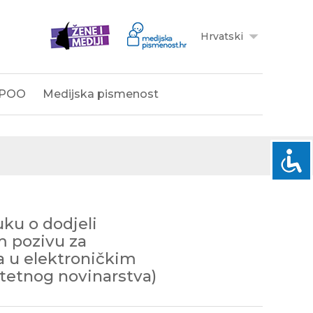
Hrvatski
POO
Medijska pismenost
uku o dodjeli
m pozivu za
a u elektroničkim
itetnog novinarstva)