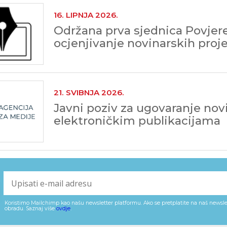
16. LIPNJA 2026.
Održana prva sjednica Povjer
ocjenjivanje novinarskih proj
21. SVIBNJA 2026.
Javni poziv za ugovaranje nov
elektroničkim publikacijama
Koristimo Mailchimp kao našu newsletter platformu. Ako se pretplatite na naš newslet
obradu. Saznaj više
ovdje
.