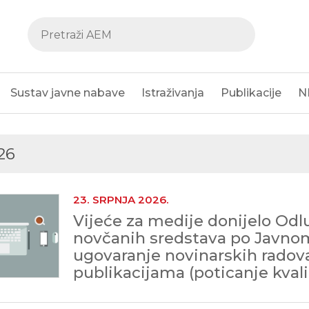
Sustav javne nabave
Istraživanja
Publikacije
N
26
23. SRPNJA 2026.
Vijeće za medije donijelo Odl
novčanih sredstava po Javno
ugovaranje novinarskih radov
publikacijama (poticanje kval