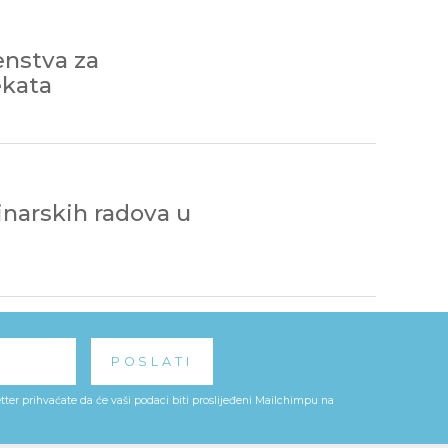
enstva za
ekata
inarskih radova u
ter prihvaćate da će vaši podaci biti proslijeđeni Mailchimpu na