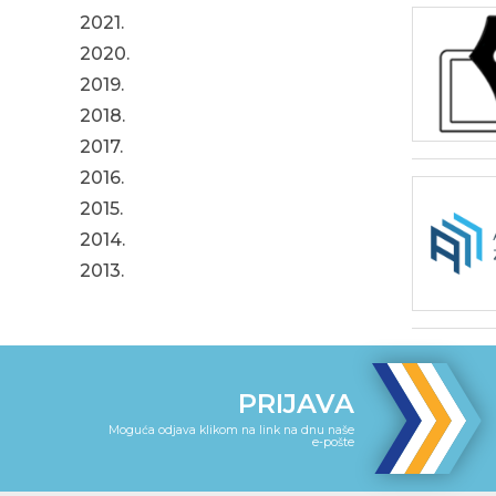
2021.
2020.
2019.
2018.
2017.
2016.
2015.
2014.
2013.
PRIJAVA
Moguća odjava klikom na link na dnu naše
e-pošte