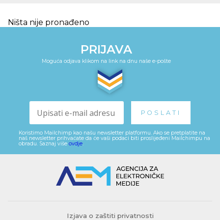
Ništa nije pronađeno
PRIJAVA
Moguća odjava klikom na link na dnu naše e-pošte
Koristimo Mailchimp kao našu newsletter platformu. Ako se pretplatite na
naš newsletter prihvaćate da će vaši podaci biti proslijeđeni Mailchimpu na
obradu. Saznaj više
ovdje
.
Izjava o zaštiti privatnosti