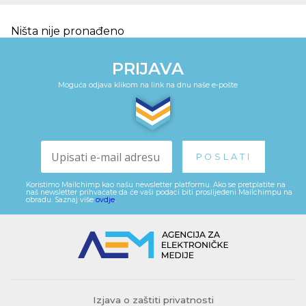
Ništa nije pronađeno
PRIJAVA
Moguća odjava klikom na link na dnu naše e-pošte
Koristimo Mailchimp kao našu newsletter platformu. Ako se pretplatite na
naš newsletter prihvaćate da će vaši podaci biti proslijeđeni Mailchimpu na
obradu. Saznaj više
ovdje
.
Izjava o zaštiti privatnosti