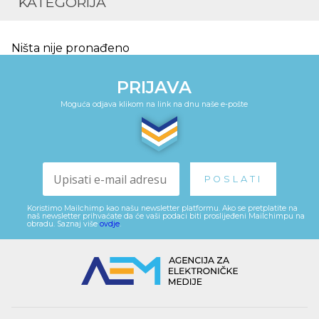
KATEGORIJA
Ništa nije pronađeno
PRIJAVA
Moguća odjava klikom na link na dnu naše e-pošte
Koristimo Mailchimp kao našu newsletter platformu. Ako se pretplatite na
naš newsletter prihvaćate da će vaši podaci biti proslijeđeni Mailchimpu na
obradu. Saznaj više
ovdje
.