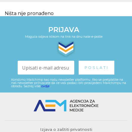
Ništa nije pronađeno
PRIJAVA
Moguća odjava klikom na link na dnu naše e-pošte
Koristimo Mailchimp kao našu newsletter platformu. Ako se pretplatite na
naš newsletter prihvaćate da će vaši podaci biti proslijeđeni Mailchimpu na
obradu. Saznaj više
ovdje
.
Izjava o zaštiti privatnosti