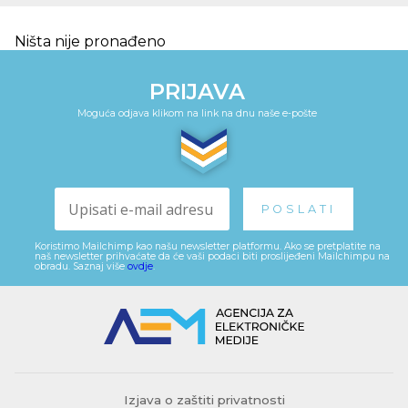
Ništa nije pronađeno
PRIJAVA
Moguća odjava klikom na link na dnu naše e-pošte
Koristimo Mailchimp kao našu newsletter platformu. Ako se pretplatite na
naš newsletter prihvaćate da će vaši podaci biti proslijeđeni Mailchimpu na
obradu. Saznaj više
ovdje
.
Izjava o zaštiti privatnosti