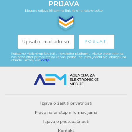
PRIJAVA
Moguća odjava klikom na link na dnu naše e-pošte
Koristimo Mailchimp kao našu newsletter platformu. Ako se pretplatite na
naš newsletter prihvaćate da će vaši podaci biti proslijeđeni Mailchimpu na
obradu. Saznaj više
ovdje
.
Izjava o zaštiti privatnosti
Pravo na pristup informacijama
Izjava o pristupačnosti
Kontakt