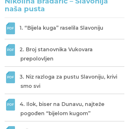
Nikolina Bradarić – Slavonija
naša pusta
1. “Bijela kuga” raselila Slavoniju
2. Broj stanovnika Vukovara 
prepolovljen
3. Niz razloga za pustu Slavoniju, krivi 
smo svi
4. Ilok, biser na Dunavu, najteže 
pogođen “bijelom kugom”