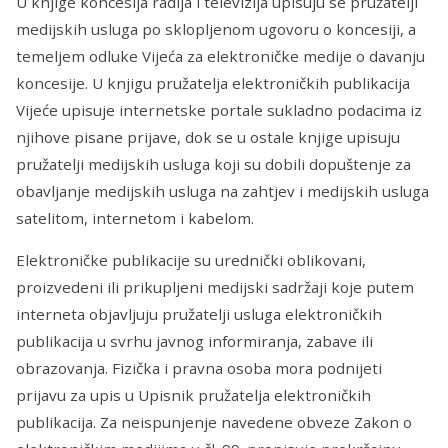
U knjige koncesija radija i televizija upisuju se pružatelji
medijskih usluga po sklopljenom ugovoru o koncesiji, a
temeljem odluke Vijeća za elektroničke medije o davanju
koncesije. U knjigu pružatelja elektroničkih publikacija
Vijeće upisuje internetske portale sukladno podacima iz
njihove pisane prijave, dok se u ostale knjige upisuju
pružatelji medijskih usluga koji su dobili dopuštenje za
obavljanje medijskih usluga na zahtjev i medijskih usluga
satelitom, internetom i kabelom.
Elektroničke publikacije su urednički oblikovani,
proizvedeni ili prikupljeni medijski sadržaji koje putem
interneta objavljuju pružatelji usluga elektroničkih
publikacija u svrhu javnog informiranja, zabave ili
obrazovanja. Fizička i pravna osoba mora podnijeti
prijavu za upis u Upisnik pružatelja elektroničkih
publikacija. Za neispunjenje navedene obveze Zakon o