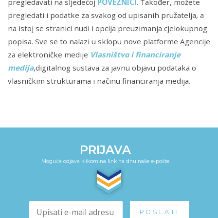
pregledavati na sljedećoj
POVEZNICI
. Također, možete
pregledati i podatke za svakog od upisanih pružatelja, a
na istoj se stranici nudi i opcija preuzimanja cjelokupnog
popisa. Sve se to nalazi u sklopu nove platforme Agencije
za elektroničke medije
Vlasništvo i financiranje
medija
,digitalnog sustava za javnu objavu podataka o
vlasničkim strukturama i načinu financiranja medija.
PRIJAVA
Moguća odjava klikom na link na dnu naše e-pošte