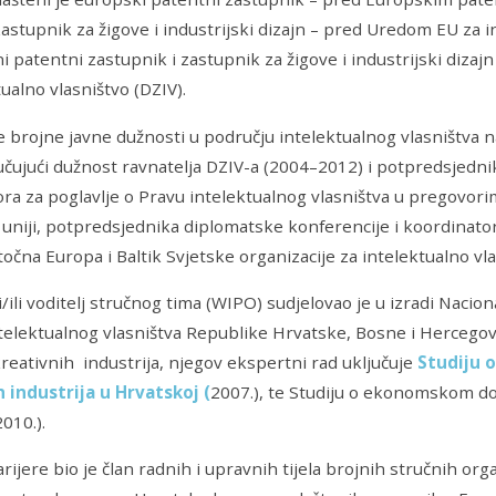
astupnik za žigove i industrijski dizajn – pred Uredom EU za i
ni patentni zastupnik i zastupnik za žigove i industrijski diz
elektualno vlasništvo (DZIV).
 brojne javne dužnosti u području intelektualnog vlasništva 
jučujući dužnost ravnatelja DZIV-a (2004–2012) i potpredsjedn
ra za poglavlje o Pravu intelektualnog vlasništva u pregovor
uniji, potpredsjednika diplomatske konferencije i koordinato
točna Europa i Baltik Svjetske organizacije za intelektualno vla
i/ili voditelj stručnog tima (WIPO) sudjelovao je u izradi Nacion
telektualnog vlasništva Republike Hrvatske, Bosne i Hercego
reativnih industrija, njegov ekspertni rad uključuje
Studiju 
 industrija u Hrvatskoj (
2007.), te Studiju o ekonomskom do
2010.).
rijere bio je član radnih i upravnih tijela brojnih stručnih or