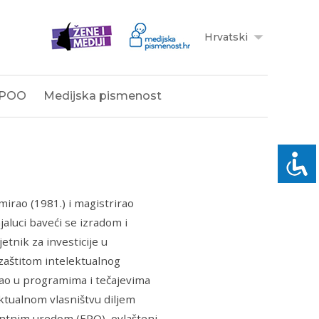
Hrvatski
POO
Medijska pismenost
mirao (1981.) i magistrirao
aluci baveći se izradom i
etnik za investicije u
zaštitom intelektualnog
ao u programima i tečajevima
ktualnom vlasništvu diljem
entnim uredom (EPO), ovlašteni