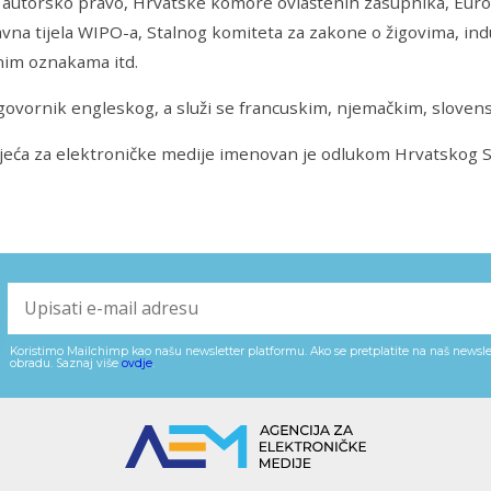
a autorsko pravo, Hrvatske komore ovlaštenih zasupnika, Eur
avna tijela WIPO-a, Stalnog komiteta za zakone o žigovima, ind
nim oznakama itd.
 govornik engleskog, a služi se francuskim, njemačkim, slove
ijeća za elektroničke medije imenovan je odlukom Hrvatskog Sa
Koristimo Mailchimp kao našu newsletter platformu. Ako se pretplatite na naš newslet
obradu. Saznaj više
ovdje
.