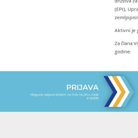
društva z
(EPI), Upr
zemljopis
Aktivni je
Za člana V
godine.
PRIJAVA
Moguća odjava klikom na link na dnu naše
e-pošte