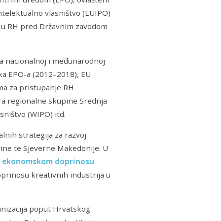
ntelektualno vlasništvo (EUIPO)
ajn u RH pred Državnim zavodom
na nacionalnoj i međunarodnoj
ika EPO-a (2012–2018), EU
ima za pristupanje RH
ra regionalne skupine Srednja
sništvo (WIPO) itd.
alnih strategija za razvoj
vine te Sjeverne Makedonije. U
o ekonomskom doprinosu
prinosu kreativnih industrija u
ganizacija poput Hrvatskog