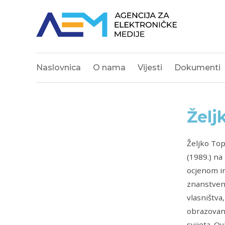
Naslovnica
O nama
Vijesti
Dokumenti
Želj
Željko Top
(1989.) na
ocjenom in
znanstveno
vlasništv
obrazovanj
svijeta. O