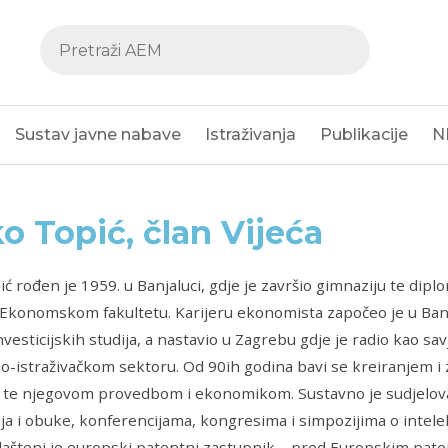
Sustav javne nabave
Istraživanja
Publikacije
N
ko Topić, član Vijeća
ić rođen je 1959. u Banjaluci, gdje je završio gimnaziju te diplo
 Ekonomskom fakultetu. Karijeru ekonomista započeo je u Banj
vesticijskih studija, a nastavio u Zagrebu gdje je radio kao savj
-istraživačkom sektoru. Od 90ih godina bavi se kreiranjem i 
a, te njegovom provedbom i ekonomikom. Sustavno je sudjelov
a i obuke, konferencijama, kongresima i simpozijima o intele
vlašteni je europski patentni zastupnik – pred Europskim pat