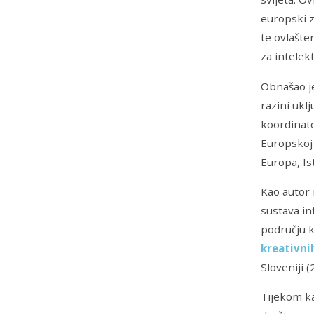
europski z
te ovlašte
za int
Obnašao je
razini ukl
koordinato
Europskoj 
Europa, Is
Kao autor 
sustava in
području k
kreativnih
Sloveniji (
Tijekom ka