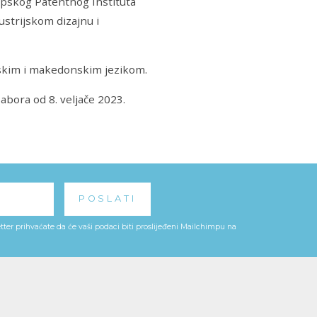
opskog Patentnog Instituta
ustrijskom dizajnu i
nskim i makedonskim jezikom.
bora od 8. veljače 2023.
ter prihvaćate da će vaši podaci biti proslijeđeni Mailchimpu na