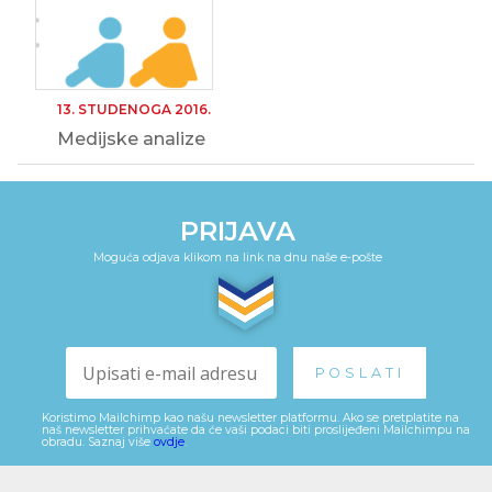
13. STUDENOGA 2016.
Medijske analize
PRIJAVA
Moguća odjava klikom na link na dnu naše e-pošte
Koristimo Mailchimp kao našu newsletter platformu. Ako se pretplatite na
naš newsletter prihvaćate da će vaši podaci biti proslijeđeni Mailchimpu na
obradu. Saznaj više
ovdje
.