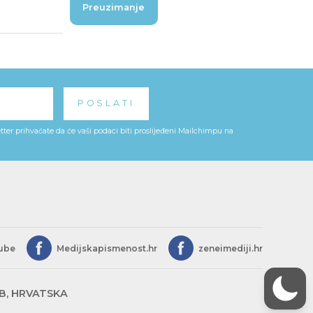
Preuzimanje
ter prihvaćate da će vaši podaci biti proslijeđeni Mailchimpu na
ube
Medijskapismenost.hr
zeneimediji.hr
EB, HRVATSKA