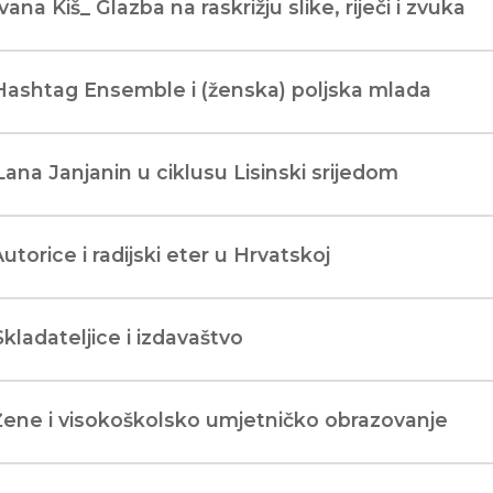
Ivana Kiš_ Glazba na raskrižju slike, riječi i zvuka
Hashtag Ensemble i (ženska) poljska mlada
Lana Janjanin u ciklusu Lisinski srijedom
Autorice i radijski eter u Hrvatskoj
Skladateljice i izdavaštvo
Žene i visokoškolsko umjetničko obrazovanje