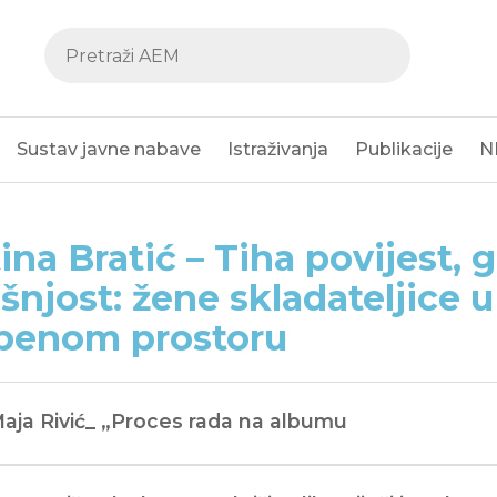
Sustav javne nabave
Istraživanja
Publikacije
N
ina Bratić – Tiha povijest, 
šnjost: žene skladateljice 
benom prostoru
Maja Rivić_ „Proces rada na albumu