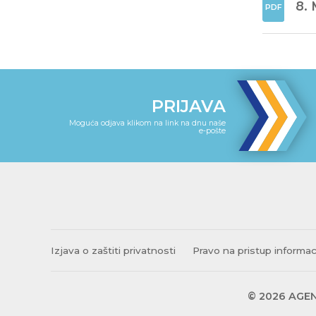
8. 
PRIJAVA
Moguća odjava klikom na link na dnu naše
e-pošte
Izjava o zaštiti privatnosti
Pravo na pristup informa
© 2026 AGEN