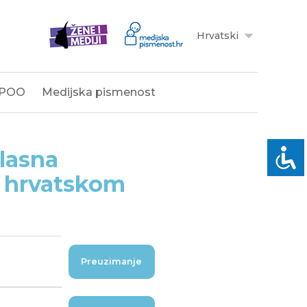
Hrvatski
POO
Medijska pismenost
glasna
u hrvatskom
Preuzimanje