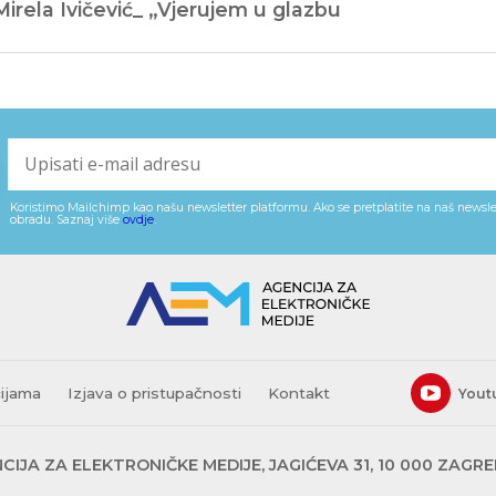
Mirela Ivičević_ „Vjerujem u glazbu
Koristimo Mailchimp kao našu newsletter platformu. Ako se pretplatite na naš newslet
obradu. Saznaj više
ovdje
.
cijama
Izjava o pristupačnosti
Kontakt
Yout
CIJA ZA ELEKTRONIČKE MEDIJE, JAGIĆEVA 31, 10 000 ZAGR