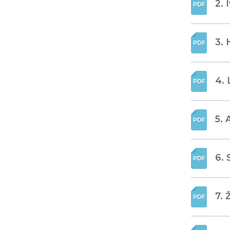
2. 
3. 
4. 
5. 
6. 
7. 