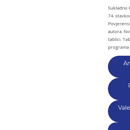
Sukladno P
74. stavko
Povjerenst
autora. No
tablici. T
programa u
An
Vale