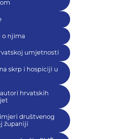
otom
e
i o njima
rvatskoj umjetnosti
na skrp i hospiciji u
 autori hrvatskih
jet
Primjeri društvenog
 županiji