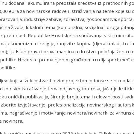
inu dodana i akumulirana preostala sredstva iz prethodnih go
,00 eura za novinarske radove i istraživanja na teme koje su o
brazovanja; industrije zabave; zdravstva; gospodarstva; sporta,
čina života; lokalnih tema (komunalna, socijalna i druga pitanj
; spremnosti Republike Hrvatske na suočavanja s kriznim sit
; ekumenizma i religije; ranjivih skupina (djeca i mladi, treć
tom); ljudskih prava i prava manjina u društvu; položaja žena u 
publike Hrvatske prema njenim građanima u dijaspori; među
politike.
ljevi koji se žele ostvariti ovim projektom odnose se na dodat
 dubinsko istraživanje tema od javnog interesa, jačanje kritič
lektroničkih publikacija, širenje broja tema i relevantnosti sadr
 razborito izvještavanje, profesionalizacija novinarskog i autor
ama, nagrađivanje i motiviranje novinara/novinarki za vrhunski
e novinara.
elektroničke medije u travnju 2025. donijelo je Odluku o raspis