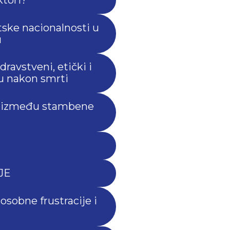
atske nacionalnosti u
u
ravstveni, etički i
u nakon smrti
 – između stambene
JE
osobne frustracije i