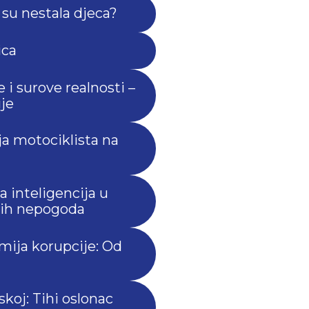
 su nestala djeca?
ica
i surove realnosti –
je
ja motociklista na
 inteligencija u
rnih nepogoda
mija korupcije: Od
skoj: Tihi oslonac