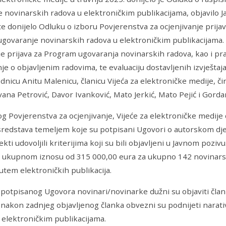
 novinarskih radova u elektroničkim publikacijama, objavilo 
te donijelo Odluku o izboru Povjerenstva za ocjenjivanje prija
ugovaranje novinarskih radova u elektroničkim publikacijama. 
je prijava za Program ugovaranja novinarskih radova, kao i pra
nje o objavljenim radovima, te evaluaciju dostavljenih izvješt
dnicu Anitu Malenicu, članicu Vijeća za elektroničke medije, č
vana Petrović, Davor Ivanković, Mato Jerkić, Mato Pejić i Gorda
og Povjerenstva za ocjenjivanje, Vijeće za elektroničke medije 
sredstava temeljem koje su potpisani Ugovori o autorskom dj
jekti udovoljili kriterijima koji su bili objavljeni u Javnom pozi
 ukupnom iznosu od 315 000,00 eura za ukupno 142 novinarska
utem elektroničkih publikacija.
potpisanog Ugovora novinari/novinarke dužni su objaviti čla
e nakon zadnjeg objavljenog članka obvezni su podnijeti narativ
 elektroničkim publikacijama.