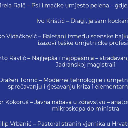
rela Raič – Psi i mačke umjesto pelena – gdje
Ivo Krištić – Dragi, ja sam kockar
ko Vidačković – Baletani između scenske bajke 
izazovi teške umjetničke profesi
to Ravlić – Najljepša i najopasnija – stradavan
Jadranskoj magistrali
Dražen Tomić – Moderne tehnologije i umjetna
sprečavanju i rješavanju kriza i elementa
or Kokoruš – Javna nabava u zdravstvu – anato
mikroskopa do ministra
ilip Vrbanić – Pastoral stranih vjernika u Hrvat