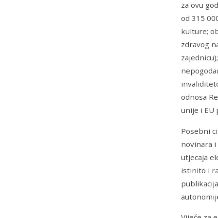
za ovu god
od 315 000
kulture; o
zdravog na
zajednicu)
nepogodama
invalidite
odnosa Re
unije i EU 
Posebni ci
novinara i
utjecaja e
istinito i
publikacij
autonomij
Vijeće za 