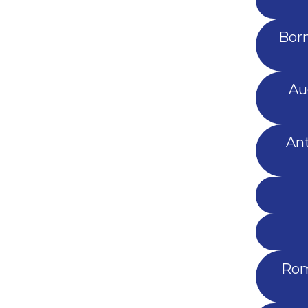
Born
Au
Ant
Rom