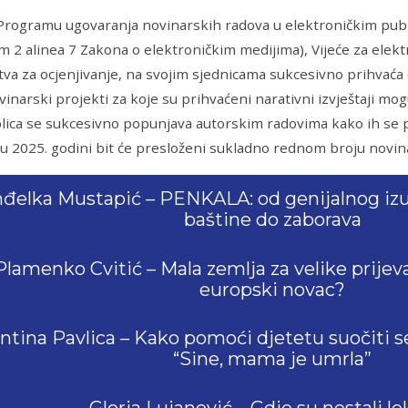
rogramu ugovaranja novinarskih radova u elektroničkim publi
m 2 alinea 7 Zakona o elektroničkim medijima), Vijeće za elekt
va za ocjenjivanje, na svojim sjednicama sukcesivno prihvaća e
vinarski projekti za koje su prihvaćeni narativni izvještaji mo
ablica se sukcesivno popunjava autorskim radovima kako ih se 
 2025. godini bit će presloženi sukladno rednom broju novin
đelka Mustapić – PENKALA: od genijalnog izum
baštine do zaborava
Plamenko Cvitić – Mala zemlja za velike prijev
europski novac?
ntina Pavlica – Kako pomoći djetetu suočiti se
“Sine, mama je umrla”
Gloria Lujanović – Gdje su nestali le