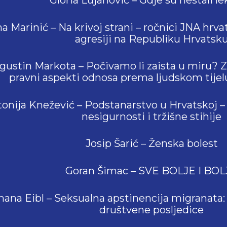
a Marinić – Na krivoj strani – ročnici JNA hrv
agresiji na Republiku Hrvatsk
gustin Markota – Počivamo li zaista u miru? Zd
pravni aspekti odnosa prema ljudskom tijel
onija Knežević – Podstanarstvo u Hrvatskoj
nesigurnosti i tržišne stihije
Josip Šarić – Ženska bolest
Goran Šimac – SVE BOLJE I BOL
ana Eibl – Seksualna apstinencija migranata: 
društvene posljedice