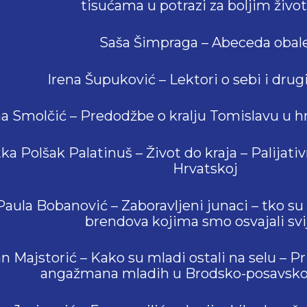
tisućama u potrazi za boljim živ
Saša Šimpraga – Abeceda obal
Irena Šupuković – Lektori o sebi i drug
na Smolčić – Predodžbe o kralju Tomislavu u h
ka Polšak Palatinuš – Život do kraja – Palijativ
Hrvatskoj
Paula Bobanović – Zaboravljeni junaci – tko su
brendova kojima smo osvajali svi
an Majstorić – Kako su mladi ostali na selu – 
angažmana mladih u Brodsko-posavskoj