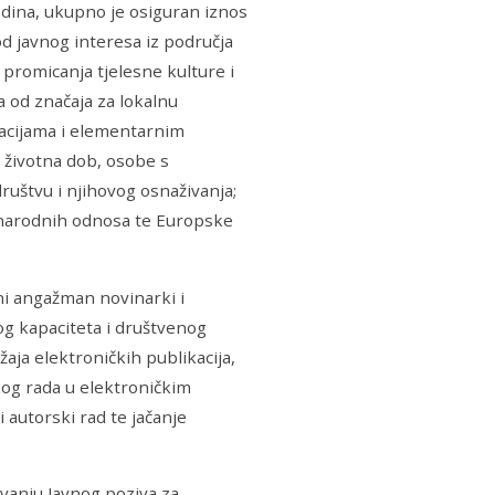
dina, ukupno je osiguran iznos
d javnog interesa iz područja
 promicanja tjelesne kulture i
a od značaja za lokalnu
uacijama i elementarnim
a životna dob, osobe s
društvu i njihovog osnaživanja;
narodnih odnosa te Europske
ni angažman novinarki i
kog kapaciteta i društvenog
žaja elektroničkih publikacija,
skog rada u elektroničkim
 autorski rad te jačanje
ivanju Javnog poziva za