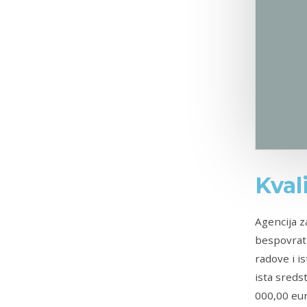
Kval
Agencija z
bespovrat
radove i i
ista sreds
000,00 eur