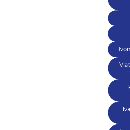
Ivo
Vlat
Iv