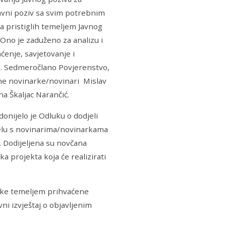
Javni poziv sa svim potrebnim
va pristiglih temeljem Javnog
Ono je zaduženo za analizu i
ćenje, savjetovanje i
aja. Sedmeročlano Povjerenstvo,
ine novinarke/novinari Mislav
na Škaljac Narančić.
donijelo je Odluku o dodjeli
elu s novinarima/novinarkama
vu. Dodijeljena su novčana
 projekta koja će realizirati
nke temeljem prihvaćene
ni izvještaj o objavljenim