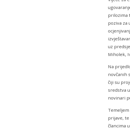
ugovaranje
prilozima 
poziva za 
ocjenjivan
izvještava
uz predsje
Miholek, I
Na prijedl
novčanih 
čiji su pro
sredstva u
novinari p
Temeljem 
prijave, t
člancima u