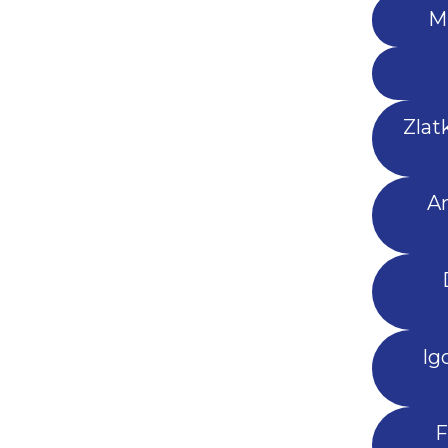
Mi
Zlat
An
Ig
F