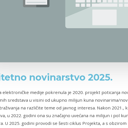
itetno novinarstvo 2025.
a elektroničke medije pokrenula je 2020. projekt poticanja no
nih sredstava u visini od ukupno milijun kuna novinarima/no
straživanja na različite teme od javnog interesa. Nakon 2021., 
tva, u 2022. godini ona su značajno uvećana na milijun i pol k
a. U 2025. godini provodi se šesti ciklus Projekta, a s obziro