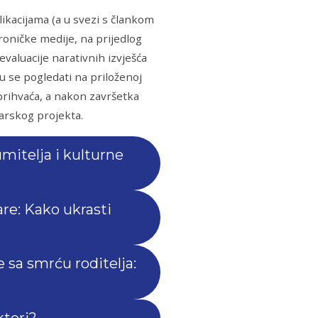
kacijama (a u svezi s člankom
roničke medije, na prijedlog
valuacije narativnih izvješća
gu se pogledati na priloženoj
prihvaća, a nakon završetka
arskog projekta.
itelja i kulturne
are: Kako ukrasti
 sa smrću roditelja:
ktori?